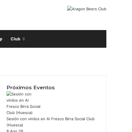
Facebook
X
Instagram
Buscar por
p
Club
acebook
nstagram
Próximos Eventos
Sesión con vinilos en Al Fresco Birra Social Club
(Huesca)
8 Ago 26