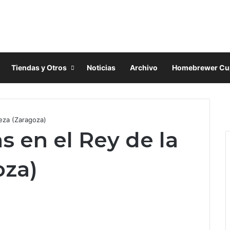
Tiendas y Otros
Noticias
Archivo
Homebrewer Cu
F
X
eza (Zaragoza)
I
s en el Rey de la
oza)