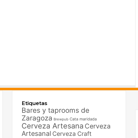
F
X
Etiquetas
I
Bares y taprooms de
Zaragoza
Cata maridada
Brewpub
Cerveza Artesana
Cerveza
Artesanal
Cerveza Craft