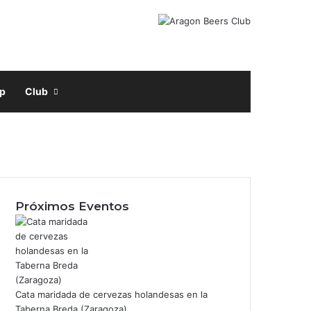
Facebook
X
Instagram
Buscar por
p
Club
acebook
nstagram
Próximos Eventos
Cata maridada de cervezas holandesas en la
Taberna Breda (Zaragoza)