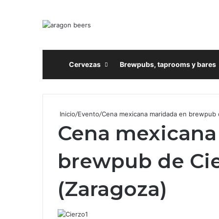
Inicio
Cervezas
Brewpubs, taprooms y bares
Inicio
/
Evento
/
Cena mexicana maridada en brewpub d
Cena mexicana
brewpub de Ci
(Zaragoza)