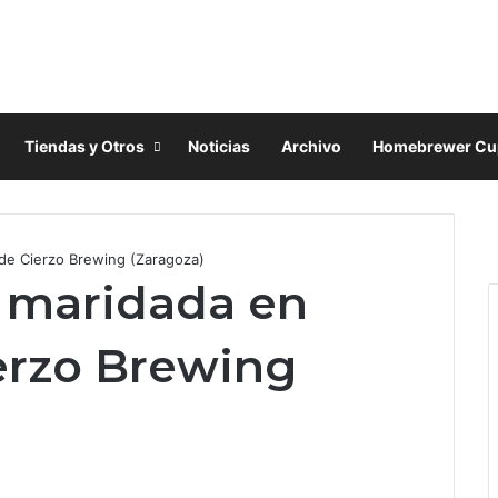
Tiendas y Otros
Noticias
Archivo
Homebrewer Cu
F
X
e Cierzo Brewing (Zaragoza)
I
 maridada en
erzo Brewing