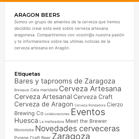
ARAGON BEERS
Somos un grupo de amantes de la cerveza que hemos
decidido crear esta web sobre cerveza artesana
aragonesa. Compartiremos con vosotr@s nuestra pasión
y te informaremos sobre las ultimas noticias de la
cerveza artesana en Aragón.
Etiquetas
Bares y taprooms de Zaragoza
Cerveza Artesana
Cata maridada
Brewpub
Cerveza Artesanal
Cerveza Craft
Cerveza de Aragon
Cierzo
Cerveza Rondadora
Eventos
Brewing Co
colaboraciones
Huesca
Meet the Brewer
La malteadora
Novedades cerveceras
Mononoke
Zaragoza
Pyrene Craft Beer