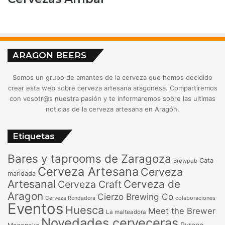
ARAGON BEERS
Somos un grupo de amantes de la cerveza que hemos decidido
crear esta web sobre cerveza artesana aragonesa. Compartiremos
con vosotr@s nuestra pasión y te informaremos sobre las ultimas
noticias de la cerveza artesana en Aragón.
Etiquetas
Bares y taprooms de Zaragoza
Cata
Brewpub
Cerveza Artesana
Cerveza
maridada
Artesanal
Cerveza de
Cerveza Craft
Aragon
Cierzo Brewing Co
colaboraciones
Cerveza Rondadora
Eventos
Huesca
Meet the Brewer
La malteadora
Novedades cerveceras
Pyrene