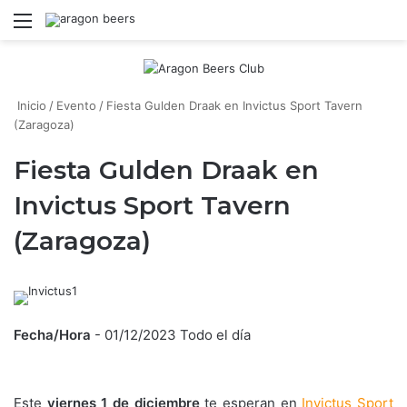
Menú
B
Inicio
/
Evento
/
Fiesta Gulden Draak en Invictus Sport Tavern
(Zaragoza)
Fiesta Gulden Draak en
Invictus Sport Tavern
(Zaragoza)
Fecha/Hora
- 01/12/2023 Todo el día
Este
viernes 1 de diciembre
te esperan en
Invictus Sport