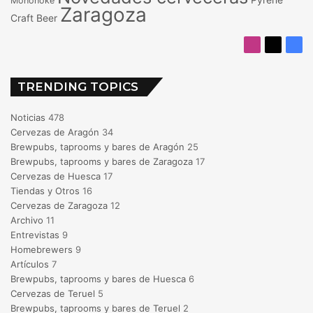
Mononoke
Zaragoza
Craft Beer
Instagram
X
Fac
TRENDING TOPICS
Noticias
478
Cervezas de Aragón
34
Brewpubs, taprooms y bares de Aragón
25
Brewpubs, taprooms y bares de Zaragoza
17
Cervezas de Huesca
17
Tiendas y Otros
16
Cervezas de Zaragoza
12
Archivo
11
Entrevistas
9
Homebrewers
9
Artículos
7
Brewpubs, taprooms y bares de Huesca
6
Cervezas de Teruel
5
Brewpubs, taprooms y bares de Teruel
2