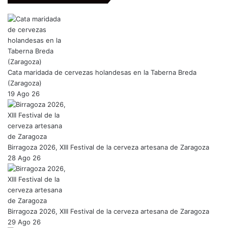
t
e
a
b
g
o
r
o
a
k
m
Cata maridada de cervezas holandesas en la Taberna Breda
(Zaragoza)
19 Ago 26
Birragoza 2026, XIII Festival de la cerveza artesana de Zaragoza
28 Ago 26
Birragoza 2026, XIII Festival de la cerveza artesana de Zaragoza
29 Ago 26