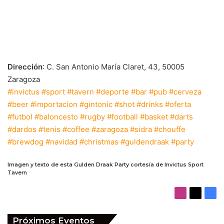
Dirección
: C. San Antonio María Claret, 43, 50005
Zaragoza
#invictus
#sport
#tavern
#deporte
#bar
#pub
#cerveza
#beer
#importacion
#gintonic
#shot
#drinks
#oferta
#futbol
#baloncesto
#rugby
#football
#basket
#darts
#dardos
#tenis
#coffee
#zaragoza
#sidra
#chouffe
#brewdog
#navidad
#christmas
#guldendraak
#party
Imagen y texto de esta Gulden Draak Party
cortesía de Invictus Sport
Tavern
I
X
F
n
a
s
c
Próximos Eventos