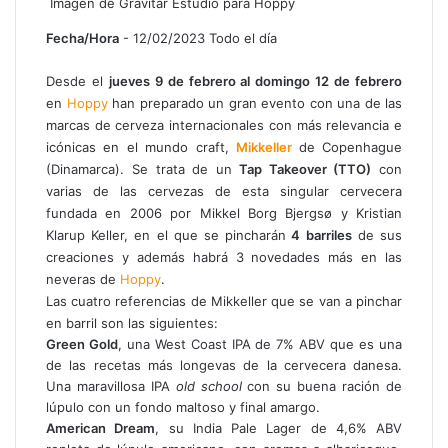
Imagen de Gravitar Estudio
para Hoppy
Fecha/Hora
- 12/02/2023 Todo el día
Desde el
jueves 9 de febrero al domingo 12 de febrero
en
Hoppy
han preparado un gran evento con una de las
marcas de cerveza internacionales con más relevancia e
icónicas en el mundo craft,
Mikkeller
de Copenhague
(Dinamarca). Se trata de un
Tap Takeover (TTO)
con
varias de las cervezas de esta singular cervecera
fundada en 2006 por Mikkel Borg Bjergsø y Kristian
Klarup Keller, en el que se pincharán
4 barriles
de sus
creaciones y además habrá 3 novedades más en las
neveras de
Hoppy
.
Las cuatro referencias de Mikkeller que se van a pinchar
en barril son las siguientes:
Green Gold
, una West Coast IPA de 7% ABV que es una
de las recetas más longevas de la cervecera danesa.
Una maravillosa IPA
old school
con su buena ración de
lúpulo con un fondo maltoso y final amargo.
American Dream
, su India Pale Lager de 4,6% ABV