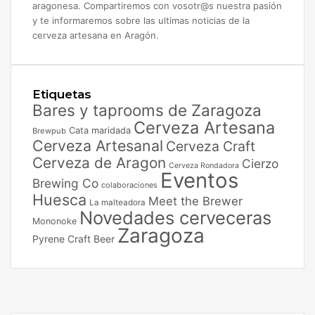
aragonesa. Compartiremos con vosotr@s nuestra pasión
y te informaremos sobre las ultimas noticias de la
cerveza artesana en Aragón.
Etiquetas
Bares y taprooms de Zaragoza
Cerveza Artesana
Cata maridada
Brewpub
Cerveza Artesanal
Cerveza Craft
Cerveza de Aragon
Cierzo
Cerveza Rondadora
Eventos
Brewing Co
colaboraciones
Huesca
Meet the Brewer
La malteadora
Novedades cerveceras
Mononoke
Zaragoza
Pyrene Craft Beer
Facebook
X
Instagram