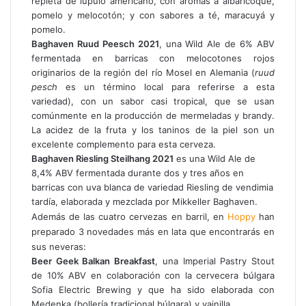
repleta de lúpulo americano, con aromas a albaricoque,
pomelo y melocotón; y con sabores a té, maracuyá y
pomelo.
Baghaven Ruud Peesch 2021
, una Wild Ale de 6% ABV
fermentada en barricas con melocotones rojos
originarios de la región del río Mosel en Alemania (
ruud
pesch
es un término local para referirse a esta
variedad), con un sabor casi tropical, que se usan
comúnmente en la producción de mermeladas y brandy.
La acidez de la fruta y los taninos de la piel son un
excelente complemento para esta cerveza.
Baghaven Riesling Steilhang 2021
es una Wild Ale de
8,4% ABV fermentada durante dos y tres años en
barricas con uva blanca de variedad Riesling de vendimia
tardía, elaborada y mezclada por Mikkeller Baghaven.
Además de las cuatro cervezas en barril, en
Hoppy
han
preparado 3 novedades más en lata que encontrarás en
sus neveras:
Beer Geek Balkan Breakfast
, una Imperial Pastry Stout
de 10% ABV en colaboración con la cervecera búlgara
Sofia Electric Brewing y que ha sido elaborada con
Medenka (bollería tradicional búlgara) y vainilla.