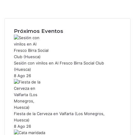
F
a
X
c
I
e
n
b
s
Próximos Eventos
o
t
o
a
k
g
r
a
Sesión con vinilos en Al Fresco Birra Social Club
m
(Huesca)
8 Ago 26
Fiesta de la Cerveza en Valfarta (Los Monegros,
Huesca)
8 Ago 26