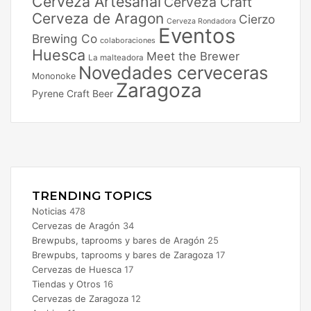
Cerveza Artesanal
Cerveza Craft
Cerveza de Aragon
Cierzo
Cerveza Rondadora
Eventos
Brewing Co
colaboraciones
Huesca
Meet the Brewer
La malteadora
Novedades cerveceras
Mononoke
Zaragoza
Pyrene Craft Beer
Facebook
X
Instagram
TRENDING TOPICS
Noticias
478
Cervezas de Aragón
34
Brewpubs, taprooms y bares de Aragón
25
Brewpubs, taprooms y bares de Zaragoza
17
Cervezas de Huesca
17
Tiendas y Otros
16
Cervezas de Zaragoza
12