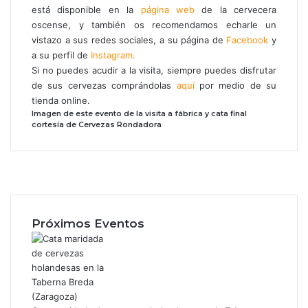
está disponible en la
página web
de la cervecera
oscense, y también os recomendamos echarle un
vistazo a sus redes sociales, a su página de
Facebook
y
a su perfil de
Instagram.
Si no puedes acudir a la visita, siempre puedes disfrutar
de sus cervezas comprándolas
aquí
por medio de su
tienda online.
Imagen de este evento de la visita a fábrica y cata final
cortesía de Cervezas Rondadora
F
a
X
c
I
e
n
b
s
Próximos Eventos
o
t
o
a
k
g
r
a
m