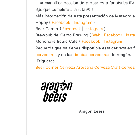
Una magnifica ocasión de probar esta fantástica I
l@s que completéis la ruta 🎁 !
Más información de esta presentación de Meteoro en 
Hoppy (
Facebook
|
Instagram
)
Beer Corner (
Facebook
|
Instagram
)
Brewpub de Cierzo Brewing (
Web
|
Facebook
|
Inst
Mononoke Board Café (
Facebook
|
Instagram
)
Recuerda que ya tienes disponible esta cerveza en f
cerveceros
y en las
tiendas cerveceras
de Aragón.
Etiquetas
Beer Corner
Cerveza Artesana
Cerveza Craft
Cervez
Aragón Beers
Facebook
X
WhatsApp
Telegram
Compartir
por
correo