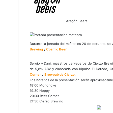
Aragón Beers
Facebook
X
WhatsApp
Telegram
Compartir
por
correo
electrónico
Durante la jornada del miércoles 20 de octubre, se v
Brewing
y
Cosmic Beer
.
Sergio y Dani, maestros cerveceros de Cierzo Brewi
de 5,8% ABV y elaborada con lúpulos El Dorado, Cr
Corner
y
Brewpub de Cierzo.
Los horarios de la presentación serán aproximadame
18:00 Mononoke
19:30 Hoppy
20:30 Beer Corner
21:30 Cierzo Brewing