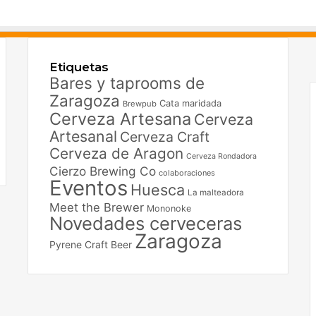
F
X
Etiquetas
I
Bares y taprooms de
Zaragoza
Cata maridada
Brewpub
Cerveza Artesana
Cerveza
Artesanal
Cerveza Craft
Cerveza de Aragon
Cerveza Rondadora
Cierzo Brewing Co
colaboraciones
Eventos
Huesca
La malteadora
Meet the Brewer
Mononoke
Novedades cerveceras
Zaragoza
Pyrene Craft Beer