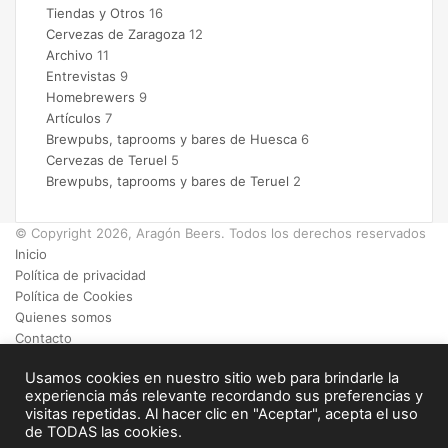
Tiendas y Otros
16
Cervezas de Zaragoza
12
Archivo
11
Entrevistas
9
Homebrewers
9
Artículos
7
Brewpubs, taprooms y bares de Huesca
6
Cervezas de Teruel
5
Brewpubs, taprooms y bares de Teruel
2
© Copyright 2026, Aragón Beers. Todos los derechos reservados
Inicio
Política de privacidad
Política de Cookies
Quienes somos
Contacto
Facebook
Usamos cookies en nuestro sitio web para brindarle la
X
experiencia más relevante recordando sus preferencias y
Instagram
visitas repetidas. Al hacer clic en "Aceptar", acepta el uso
Botón
de TODAS las cookies.
volver