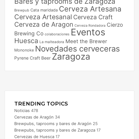
Bares y taprooms de Zaragoza
Cerveza Artesana
Cata maridada
Brewpub
Cerveza Artesanal
Cerveza Craft
Cerveza de Aragon
Cierzo
Cerveza Rondadora
Eventos
Brewing Co
colaboraciones
Huesca
Meet the Brewer
La malteadora
Novedades cerveceras
Mononoke
Zaragoza
Pyrene Craft Beer
Facebook
X
Instagram
TRENDING TOPICS
Noticias
478
Cervezas de Aragón
34
Brewpubs, taprooms y bares de Aragón
25
Brewpubs, taprooms y bares de Zaragoza
17
Cervezas de Huesca
17