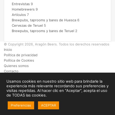
Entrevistas
9
Homebrewers
9
Artículos
7
Brewpubs, taprooms y bares de Huesca
6
Cervezas de Teruel
5
Brewpubs, taprooms y bares de Teruel
2
© Copyright 2026, Aragón Beers. Todos los derechos reservados
Inicio
Política de privacidad
Política de Cookies
Quienes somos
Contacto
Facebook
Usamos cookies en nuestro sitio web para brindarle la
X
experiencia más relevante recordando sus preferencias y
Instagram
visitas repetidas. Al hacer clic en "Aceptar", acepta el uso
Botón
de TODAS las cookies.
volver
arriba
Preferencias
ACEPTAR