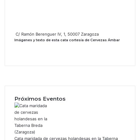
C/ Ramón Berenguer IV, 1, 50007 Zaragoza
Imágenes y texto de esta cata cortesía de Cervezas Ámbar
F
a
X
c
I
e
n
b
s
Próximos Eventos
o
t
o
a
k
g
r
a
m
Cata maridada de cervezas holandesas en la Taberna