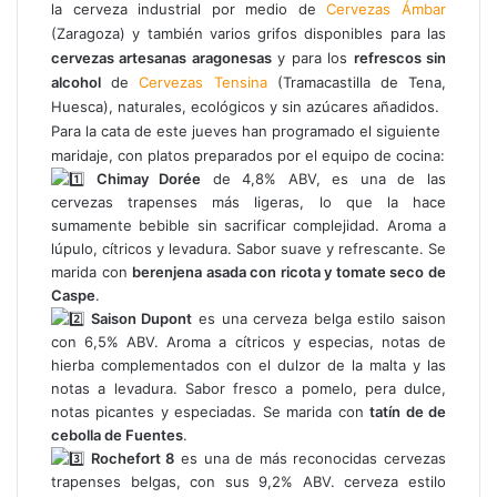
la cerveza industrial por medio de
Cervezas Ámbar
(Zaragoza) y también varios grifos disponibles para las
cervezas artesanas aragonesas
y para los
refrescos sin
alcohol
de
Cervezas Tensina
(Tramacastilla de Tena,
Huesca), naturales, ecológicos y sin azúcares añadidos.
Para la cata de este jueves han programado el siguiente
maridaje, con platos preparados por el equipo de cocina:
Chimay Dorée
de 4,8% ABV, es una de las
cervezas trapenses más ligeras, lo que la hace
sumamente bebible sin sacrificar complejidad. Aroma a
lúpulo, cítricos y levadura. Sabor suave y refrescante. Se
marida con
berenjena asada con ricota y tomate seco de
Caspe
.
Saison Dupont
es una cerveza belga estilo saison
con 6,5% ABV. Aroma a cítricos y especias, notas de
hierba complementados con el dulzor de la malta y las
notas a levadura. Sabor fresco a pomelo, pera dulce,
notas picantes y especiadas. Se marida con
tatín de de
cebolla de Fuentes
.
Rochefort 8
es una de más reconocidas cervezas
trapenses belgas, con sus 9,2% ABV. cerveza estilo