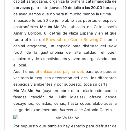
capital zaragozana, organiza la primera
cata maridada de
cervezas
para este
jueves 10 de julio a las 20:00 horas
y
os aseguramos que no será ni mucho menos la ultima.
El pasado lunes 30 de junio abrió sus puertas el espacio
gastronómico
Me Va Me Va
,
ubicado en Calle Josefa
Amar y Borbón, 8
, detrás de Plaza España y en el que
fuera el local del
Brewpub de Cierzo Brewing Co.
en la
capital aragonesa
, un espacio para disfrutar del
slow
food,
de la gastronomía de alta calidad, el buen
ambiente y de las actividades y eventos organizados por
el local.
Aquí tienes
el enlace a su página web
para que puedas
ver toda la exquisita decoración del local, los diferentes
espacios y ambientes y por supuesto, toda su carta.
Me Va Me Va
(cuyo nombre está relacionado con la
famosa canción de Julio Iglesias) ofrece desde
desayunos, comidas, cenas, hasta copas elaboradas a
cargo del experimentado
barman
José Antonio Gareta.
Por supuesto que también hay espacio para disfrutar de