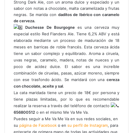
Strong Dark Ale, con un aroma dulce y especiado y un
sabor con notas a chocolate, malta caramelizada y frutas
negras. Se marida con
daditos de Ibérico con caramelo
de cerveza.
Duchesse De Bourgogne
es una cerveza muy
especial estilo Red Flanders Ale. Tiene 6,2% ABV y está
elaborada mediante un proceso de maduración de 18
meses en barricas de roble francés. Esta cerveza ácida
tiene un sabor complejo y equilibrado. Aroma a ciruela,
uvas negras, caramelo, madera, notas de nueces y un
poco de acidez dulce. El sabor es una increíble
combinación de ciruelas, pasas, azúcar moreno, siempre
con ese trasfondo ácido. Se maridará con una
cereza
con chocolate, aceite y sal
.
La cata maridada tiene un precio de 18€ por persona y
tiene plazas limitadas, por lo que es recomendable
realizar la reserva a través del teléfono de contacto
656800512
o en el mismo Me Va Me Va.
Puedes seguir a Me Va Me Va en sus redes sociales, en
su
página de Facebook
o en
su perfil de Instagram
, para
enterarte de primera mano de todas las actividades que