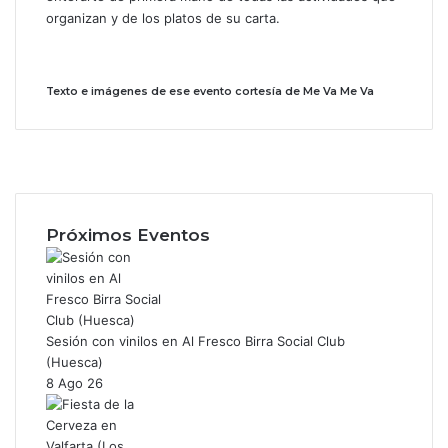
organizan y de los platos de su carta.
Texto e imágenes de ese evento cortesía de Me Va Me Va
F
a
X
c
I
e
n
b
s
Próximos Eventos
o
t
o
a
k
g
r
a
Sesión con vinilos en Al Fresco Birra Social Club
m
(Huesca)
8 Ago 26