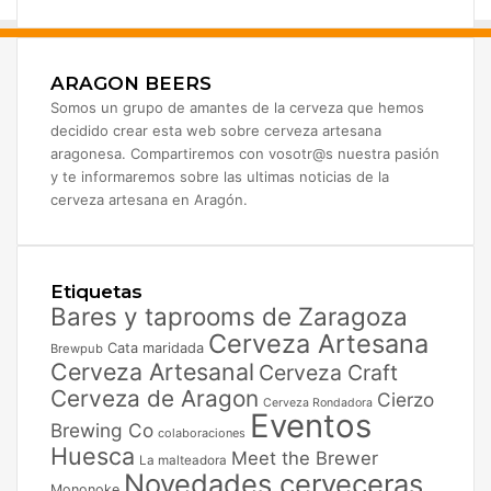
ARAGON BEERS
Somos un grupo de amantes de la cerveza que hemos
decidido crear esta web sobre cerveza artesana
aragonesa. Compartiremos con vosotr@s nuestra pasión
y te informaremos sobre las ultimas noticias de la
cerveza artesana en Aragón.
Etiquetas
Bares y taprooms de Zaragoza
Cerveza Artesana
Cata maridada
Brewpub
Cerveza Artesanal
Cerveza Craft
Cerveza de Aragon
Cierzo
Cerveza Rondadora
Eventos
Brewing Co
colaboraciones
Huesca
Meet the Brewer
La malteadora
Novedades cerveceras
Mononoke