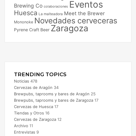
Eventos
Brewing Co
colaboraciones
Huesca
Meet the Brewer
La malteadora
Novedades cerveceras
Mononoke
Zaragoza
Pyrene Craft Beer
Facebook
X
Instagram
TRENDING TOPICS
Noticias
478
Cervezas de Aragón
34
Brewpubs, taprooms y bares de Aragón
25
Brewpubs, taprooms y bares de Zaragoza
17
Cervezas de Huesca
17
Tiendas y Otros
16
Cervezas de Zaragoza
12
Archivo
11
Entrevistas
9