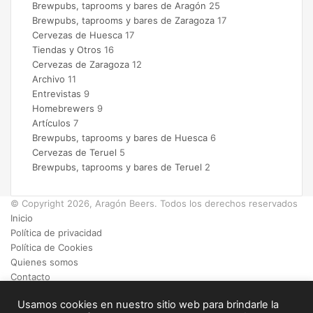
Brewpubs, taprooms y bares de Aragón
25
Brewpubs, taprooms y bares de Zaragoza
17
Cervezas de Huesca
17
Tiendas y Otros
16
Cervezas de Zaragoza
12
Archivo
11
Entrevistas
9
Homebrewers
9
Artículos
7
Brewpubs, taprooms y bares de Huesca
6
Cervezas de Teruel
5
Brewpubs, taprooms y bares de Teruel
2
© Copyright 2026, Aragón Beers. Todos los derechos reservados
Inicio
Política de privacidad
Política de Cookies
Quienes somos
Contacto
Facebook
Usamos cookies en nuestro sitio web para brindarle la
X