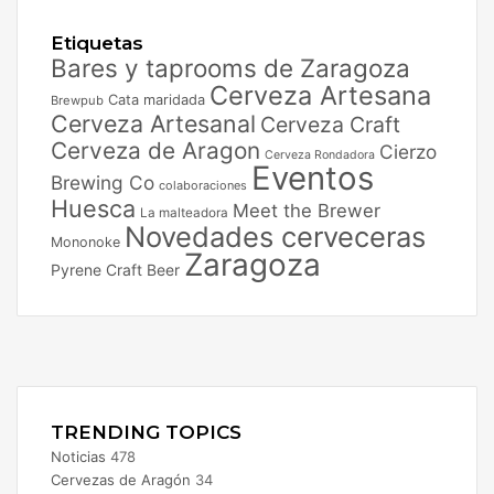
Etiquetas
Bares y taprooms de Zaragoza
Cerveza Artesana
Cata maridada
Brewpub
Cerveza Artesanal
Cerveza Craft
Cerveza de Aragon
Cierzo
Cerveza Rondadora
Eventos
Brewing Co
colaboraciones
Huesca
Meet the Brewer
La malteadora
Novedades cerveceras
Mononoke
Zaragoza
Pyrene Craft Beer
Facebook
X
Instagram
TRENDING TOPICS
Noticias
478
Cervezas de Aragón
34