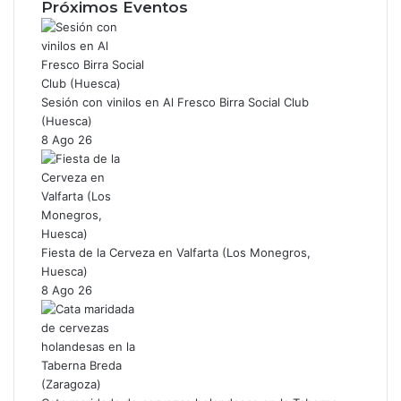
Próximos Eventos
o
t
o
a
k
g
r
a
Sesión con vinilos en Al Fresco Birra Social Club
m
(Huesca)
8 Ago 26
Fiesta de la Cerveza en Valfarta (Los Monegros,
Huesca)
8 Ago 26