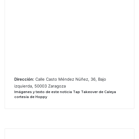
Dirección:
Calle Casto Méndez Núñez, 36, Bajo
izquierda, 50003 Zaragoza
Imágenes y texto de este noticia Tap Takeover de Caleya
cortesía de Hoppy
F
a
X
c
I
e
n
b
s