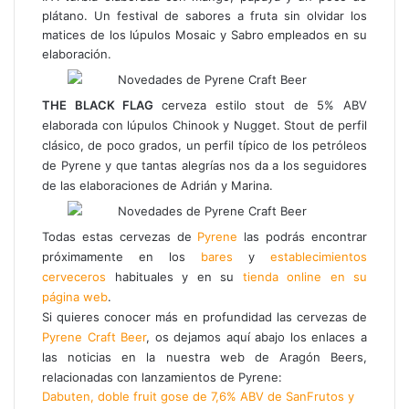
n
plátano. Un festival de sabores a fruta sin olvidar los
i
matices de los lúpulos Mosaic y Sabro empleados en su
c
elaboración.
o
THE BLACK FLAG
cerveza estilo stout de 5% ABV
elaborada con lúpulos Chinook y Nugget. Stout de perfil
clásico, de poco grados, un perfil típico de los petróleos
de Pyrene y que tantas alegrías nos da a los seguidores
de las elaboraciones de Adrián y Marina.
Todas estas cervezas de
Pyrene
las podrás encontrar
próximamente en los
bares
y
establecimientos
cerveceros
habituales y en su
tienda online en su
página web
.
Si quieres conocer más en profundidad las cervezas de
Pyrene Craft Beer
, os dejamos aquí abajo los enlaces a
las noticias en la nuestra web de Aragón Beers,
relacionadas con lanzamientos de Pyrene:
Dabuten, doble fruit gose de 7,6% ABV de SanFrutos y