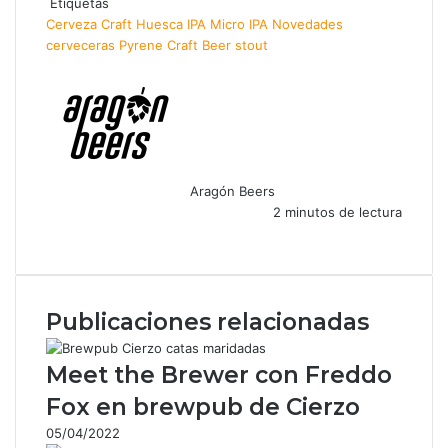
Etiquetas
Cerveza Craft
Huesca
IPA
Micro IPA
Novedades
cerveceras
Pyrene Craft Beer
stout
Aragón Beers
2 minutos de lectura
F
X
W
T
C
a
h
e
o
c
a
l
m
e
t
e
p
Publicaciones relacionadas
b
s
g
a
o
A
r
r
o
p
a
t
Meet the Brewer con Freddo
k
p
m
i
Fox en brewpub de Cierzo
r
p
05/04/2022
o