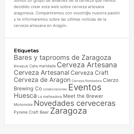
Somos un grupo de amantes de la cerveza que hemos
decidido crear esta web sobre cerveza artesana
aragonesa. Compartiremos con vosotr@s nuestra pasión
y te informaremos sobre las ultimas noticias de la
cerveza artesana en Aragón.
Etiquetas
Bares y taprooms de Zaragoza
Cerveza Artesana
Cata maridada
Brewpub
Cerveza Artesanal
Cerveza Craft
Cerveza de Aragon
Cierzo
Cerveza Rondadora
Eventos
Brewing Co
colaboraciones
Huesca
Meet the Brewer
La malteadora
Novedades cerveceras
Mononoke
Zaragoza
Pyrene Craft Beer
Facebook
X