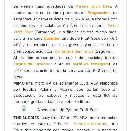
b
s
g
a
Se vienen más novedades de
Pyrene Craft Beer
. A
o
A
r
r
mediados de septiembre presentaron
Progression
, su
o
p
a
t
espectacular cerveza ácida de 5,5% ABV, elaborada con
k
p
m
i
frambuesas en colaboración con la cervecería
Twins
r
Craft Beer
(Tarragona). Y a finales de ese mismo mes,
p
salió al mercado
Dabuten
, una doble Fruit Gose con 7,6%
o
ABV y elaborada con cereza, grosella y coco, producida
r
y en colaboración con
Cervecera SanFrutos
(Segovia).
c
Ahora han presentado en sus redes sociales (en su
o
página de Facebook
o en su
perfil de Instagram
) los
r
próximos lanzamientos de la cervecera de El Grado / Lo
r
Grau:
e
MIMO
una micro IPA de solamente 3,5% ABV elaborada
o
con lúpulos Polaris y Mosaic, que portan todo un
e
espectáculo de sabores y matices a esta IPA de
l
poquitos grados, ideal para beberte litros.
e
c
t
THE BUDDIES
, hazy fruit IPA de 7% ABV en colaboración
r
con los leoneses de El Bierzo,
Cervezas Castreña
. Una
ó
IPA turbia elaborada con mango, papaya y un poco de