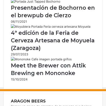
r
Presentación de Bochorno en
c
o
el brewpub de Cierzo
r
06/11/2021
r
e
4ª edición de la Feria de
o
e
Cerveza Artesana de Moyuela
l
(Zaragoza)
e
c
29/07/2023
t
r
Meet the Brewer con Attik
ó
Brewing en Mononoke
n
i
15/10/2024
c
o
ARAGON BEERS