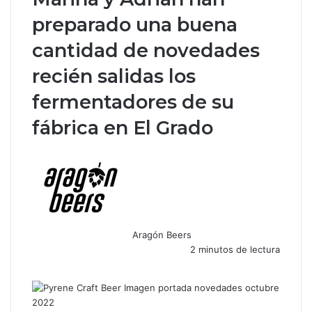
preparado una buena
cantidad de novedades
recién salidas los
fermentadores de su
fábrica en El Grado
Aragón Beers
2 minutos de lectura
F
X
W
T
C
a
h
e
o
c
a
l
m
e
t
e
p