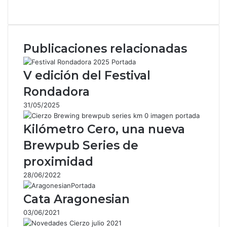
F
X
W
T
C
a
h
e
o
c
a
l
m
e
t
e
p
Publicaciones relacionadas
b
s
g
a
o
A
r
r
o
p
a
t
V edición del Festival
k
p
m
i
Rondadora
r
p
31/05/2025
o
r
Kilómetro Cero, una nueva
c
o
Brewpub Series de
r
proximidad
r
e
28/06/2022
o
e
Cata Aragonesian
l
03/06/2021
e
c