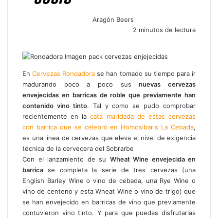
Aragón Beers
2 minutos de lectura
F
X
W
T
C
a
h
e
o
c
a
l
m
e
t
e
p
En
Cervezas Rondadora
se han tomado su tiempo para ir
b
s
g
a
madurando poco a poco sus
nuevas cervezas
o
A
r
r
envejecidas en barricas de roble que previamente han
o
p
a
t
contenido vino tinto
. Tal y como se pudo comprobar
k
p
m
i
recientemente en la
cata maridada de estas cervezas
r
con barrica que se celebró en Homosibaris La Cebada
,
p
es una línea de cervezas que eleva el nivel de exigencia
o
técnica de la cervecera del Sobrarbe
r
Con el lanzamiento de su
Wheat Wine envejecida en
c
barrica
se completa la serie de tres cervezas (una
o
English Barley Wine o vino de cebada, una Rye Wine o
r
vino de centeno y esta Wheat Wine o vino de trigo) que
r
se han envejecido en barricas de vino que previamente
e
contuvieron vino tinto. Y para que puedas disfrutarlas
o