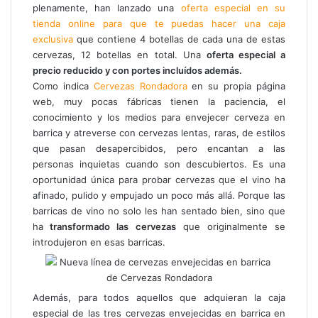
plenamente, han lanzado una
oferta especial en su
e
tienda online para que te puedas hacer una caja
l
e
exclusiva
que contiene 4 botellas de cada una de estas
c
cervezas, 12 botellas en total. Una
oferta especial a
t
precio reducido y con portes incluídos además.
r
Como indica
Cervezas Rondadora
en su propia página
ó
web, muy pocas fábricas tienen la paciencia, el
n
conocimiento y los medios para envejecer cerveza en
i
barrica y atreverse con cervezas lentas, raras, de estilos
c
que pasan desapercibidos, pero encantan a las
o
personas inquietas cuando son descubiertos. Es una
oportunidad única para probar cervezas que el vino ha
afinado, pulido y empujado un poco más allá. Porque las
barricas de vino no solo les han sentado bien, sino que
ha
transformado las cervezas
que originalmente se
introdujeron en esas barricas.
Además, para todos aquellos que adquieran la caja
especial de las tres cervezas envejecidas en barrica en