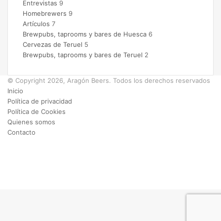
Entrevistas
9
Homebrewers
9
Artículos
7
Brewpubs, taprooms y bares de Huesca
6
Cervezas de Teruel
5
Brewpubs, taprooms y bares de Teruel
2
© Copyright 2026, Aragón Beers. Todos los derechos reservados
Inicio
Política de privacidad
Política de Cookies
Quienes somos
Contacto
Facebook
X
Instagram
Facebook
X
WhatsApp
Telegram
Botón
volver
arriba