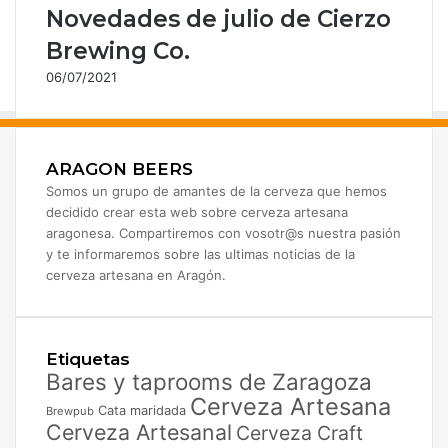
Novedades de julio de Cierzo
t
r
Brewing Co.
ó
06/07/2021
n
i
c
o
ARAGON BEERS
Somos un grupo de amantes de la cerveza que hemos
decidido crear esta web sobre cerveza artesana
aragonesa. Compartiremos con vosotr@s nuestra pasión
y te informaremos sobre las ultimas noticias de la
cerveza artesana en Aragón.
Etiquetas
Bares y taprooms de Zaragoza
Cerveza Artesana
Cata maridada
Brewpub
Cerveza Artesanal
Cerveza Craft