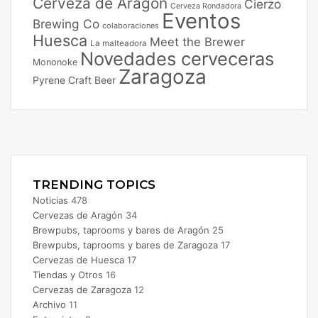
Cerveza de Aragon
Cierzo
Cerveza Rondadora
Eventos
Brewing Co
colaboraciones
Huesca
Meet the Brewer
La malteadora
Novedades cerveceras
Mononoke
Zaragoza
Pyrene Craft Beer
Facebook
X
Instagram
TRENDING TOPICS
Noticias
478
Cervezas de Aragón
34
Brewpubs, taprooms y bares de Aragón
25
Brewpubs, taprooms y bares de Zaragoza
17
Cervezas de Huesca
17
Tiendas y Otros
16
Cervezas de Zaragoza
12
Archivo
11