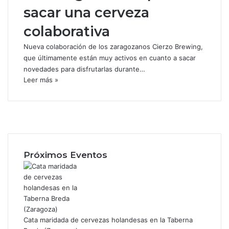
sacar una cerveza
colaborativa
Nueva colaboración de los zaragozanos Cierzo Brewing,
que últimamente están muy activos en cuanto a sacar
novedades para disfrutarlas durante…
Leer más »
F
a
X
c
I
e
n
b
s
Próximos Eventos
o
t
o
a
k
g
r
a
m
Cata maridada de cervezas holandesas en la Taberna