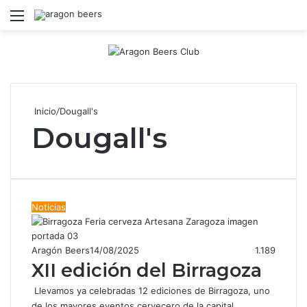
Menú
B
Inicio
/
Dougall's
Dougall's
Noticias
Aragón Beers
14/08/2025
1.189
XII edición del Birragoza
Llevamos ya celebradas 12 ediciones de Birragoza, uno
de los mayores eventos cervecero de la capital