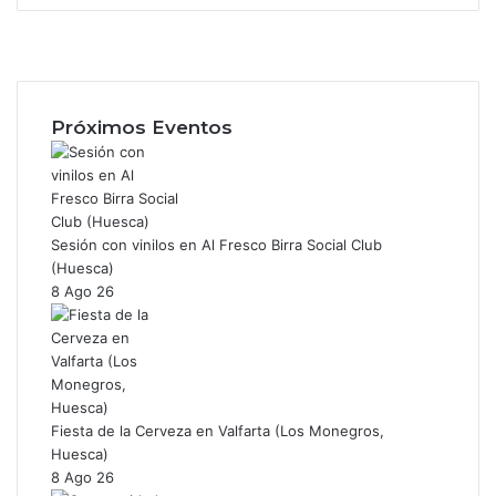
F
a
X
c
I
e
n
b
s
Próximos Eventos
o
t
o
a
k
g
r
a
Sesión con vinilos en Al Fresco Birra Social Club
m
(Huesca)
8 Ago 26
Fiesta de la Cerveza en Valfarta (Los Monegros,
Huesca)
8 Ago 26