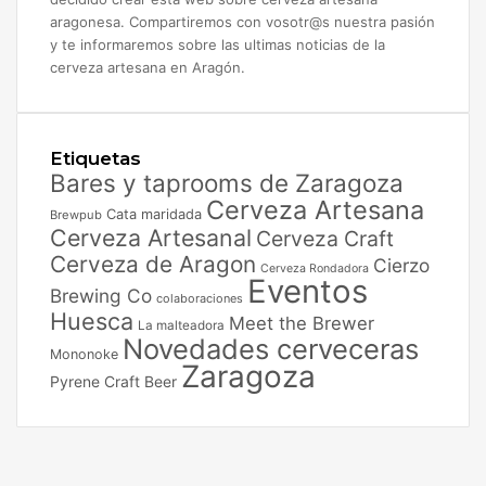
aragonesa. Compartiremos con vosotr@s nuestra pasión
y te informaremos sobre las ultimas noticias de la
cerveza artesana en Aragón.
Etiquetas
Bares y taprooms de Zaragoza
Cerveza Artesana
Cata maridada
Brewpub
Cerveza Artesanal
Cerveza Craft
Cerveza de Aragon
Cierzo
Cerveza Rondadora
Eventos
Brewing Co
colaboraciones
Huesca
Meet the Brewer
La malteadora
Novedades cerveceras
Mononoke
Zaragoza
Pyrene Craft Beer
Facebook
X
Instagram