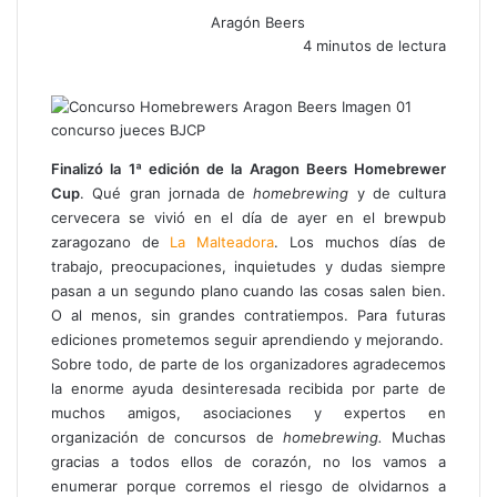
Aragón Beers
4 minutos de lectura
F
X
W
T
C
a
h
e
o
c
a
l
m
e
t
e
p
b
s
g
a
Finalizó la 1ª edición de la Aragon Beers Homebrewer
o
A
r
r
Cup
. Qué gran jornada de
homebrewing
y de cultura
o
p
a
t
cervecera se vivió en el día de ayer en el brewpub
k
p
m
i
zaragozano de
La Malteadora
. Los muchos días de
r
trabajo, preocupaciones, inquietudes y dudas siempre
p
pasan a un segundo plano cuando las cosas salen bien.
o
O al menos, sin grandes contratiempos. Para futuras
r
ediciones prometemos seguir aprendiendo y mejorando.
c
Sobre todo, de parte de los organizadores agradecemos
o
la enorme ayuda desinteresada recibida por parte de
r
muchos amigos, asociaciones y expertos en
r
organización de concursos de
homebrewing.
Muchas
e
gracias a todos ellos de corazón, no los vamos a
o
enumerar porque corremos el riesgo de olvidarnos a
e