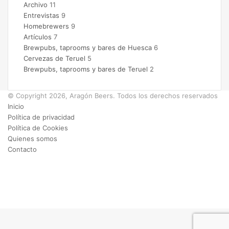
Archivo
11
Entrevistas
9
Homebrewers
9
Artículos
7
Brewpubs, taprooms y bares de Huesca
6
Cervezas de Teruel
5
Brewpubs, taprooms y bares de Teruel
2
© Copyright 2026, Aragón Beers. Todos los derechos reservados
Inicio
Política de privacidad
Política de Cookies
Quienes somos
Contacto
Facebook
X
Instagram
Facebook
X
WhatsApp
Telegram
Botón
volver
arriba