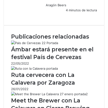
Aragón Beers
4 minutos de lectura
F
X
W
T
C
a
h
e
o
c
a
l
m
e
t
e
p
Publicaciones relacionadas
b
s
g
a
o
A
r
r
o
p
a
t
Ámbar estará presente en el
k
p
m
i
festival País de Cervezas
r
p
22/05/2022
o
r
Ruta cervecera con La
c
o
Calavera por Zaragoza
r
26/01/2022
r
e
Meet the Brewer con La
o
e