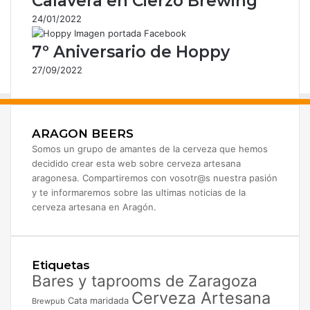
Calavera en Cierzo Brewing
l
24/01/2022
e
c
7º Aniversario de Hoppy
t
r
27/09/2022
ó
n
i
c
ARAGON BEERS
o
Somos un grupo de amantes de la cerveza que hemos
decidido crear esta web sobre cerveza artesana
aragonesa. Compartiremos con vosotr@s nuestra pasión
y te informaremos sobre las ultimas noticias de la
cerveza artesana en Aragón.
Etiquetas
Bares y taprooms de Zaragoza
Cerveza Artesana
Cata maridada
Brewpub