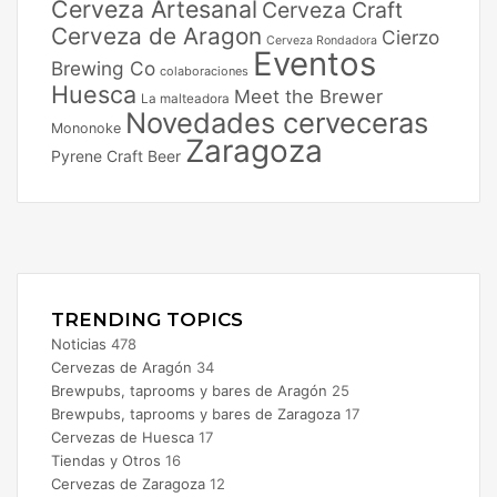
Cerveza Artesanal
Cerveza Craft
Cerveza de Aragon
Cierzo
Cerveza Rondadora
Eventos
Brewing Co
colaboraciones
Huesca
Meet the Brewer
La malteadora
Novedades cerveceras
Mononoke
Zaragoza
Pyrene Craft Beer
Facebook
X
Instagram
TRENDING TOPICS
Noticias
478
Cervezas de Aragón
34
Brewpubs, taprooms y bares de Aragón
25
Brewpubs, taprooms y bares de Zaragoza
17
Cervezas de Huesca
17
Tiendas y Otros
16
Cervezas de Zaragoza
12