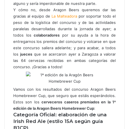
alguno y sería imperdonable de nuestra parte.
l
Y cómo no, desde Aragon Beers queremos dar las
e
c
gracias al equipo de
La Malteadora
por soportar todo el
t
peso de la logística del concurso y de las actividades
r
paralelas desarrolladas durante la jornada de ayer; a
ó
todos los
colaboradores
por su ayuda a la hora de
n
entregarnos los premios del concurso y volcarse en que
i
este concurso saliera adelante; y para acabar, a todos
c
los
jueces
que se acercaron ayer a Zaragoza a valorar
o
las 64 cervezas recibidas en ambas categorías del
concurso. ¡Gracias a todos!
Vamos con los resultados del concurso Aragon Beers
Homebrewer Cup, que seguro que estáis esperándolos.
Estos son los
cerveceros caseros premiados en la 1ª
edición de la Aragon Beers Homebrewer Cup
:
Categoría Oficial: elaboración de una
Irish Red Ale (estilo 15A según guía
BJCP)