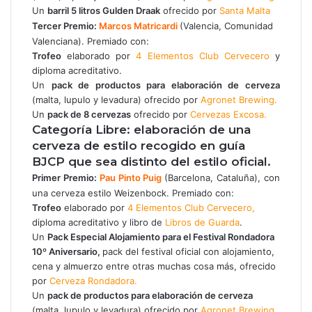
Un
barril 5 litros Gulden Draak
ofrecido por
Santa Malta
Tercer Premio:
Marcos Matricardi
(Valencia, Comunidad
Valenciana). Premiado con:
Trofeo
elaborado por
4 Elementos Club Cervecero
y
diploma acreditativo.
Un
pack de productos para elaboración de cerveza
(malta, lupulo y levadura) ofrecido por
Agronet Brewing.
Un
pack de 8 cervezas
ofrecido por
Cervezas Excosa.
Categoría Libre: elaboración de una
cerveza de estilo recogido en guía
BJCP que sea distinto del estilo oficial.
Primer Premio:
Pau Pinto Puig
(Barcelona, Cataluña), con
una cerveza estilo Weizenbock. Premiado con:
Trofeo
elaborado por
4 Elementos Club Cervecero,
diploma acreditativo y libro de
Libros de Guarda
.
Un
Pack Especial Alojamiento para el Festival Rondadora
10º Aniversario,
pack del festival oficial con alojamiento,
cena y almuerzo entre otras muchas cosa más, ofrecido
por
Cerveza Rondadora.
Un
pack de productos para elaboración de cerveza
(malta, lupulo y levadura) ofrecido por
Agronet Brewing.