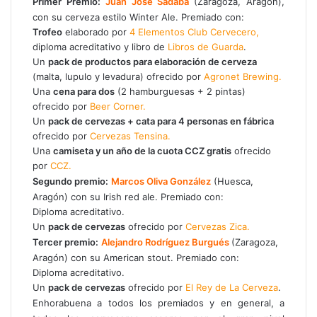
Primer Premio:
Juan José Sádaba
(Zaragoza, Aragón),
con su cerveza estilo Winter Ale. Premiado con:
Trofeo
elaborado por
4 Elementos Club Cervecero,
diploma acreditativo y libro de
Libros de Guarda
.
Un
pack de productos para elaboración de cerveza
(malta, lupulo y levadura) ofrecido por
Agronet Brewing.
Una
cena para dos
(2 hamburguesas + 2 pintas)
ofrecido por
Beer Corner.
Un
pack de cervezas + cata para 4 personas en fábrica
ofrecido por
Cervezas Tensina.
Una
camiseta y un año de la cuota CCZ gratis
ofrecido
por
CCZ.
Segundo premio:
Marcos Oliva González
(Huesca,
Aragón) con su Irish red ale. Premiado con:
Diploma acreditativo.
Un
pack de cervezas
ofrecido por
Cervezas Zica.
Tercer premio:
Alejandro Rodríguez Burgués
(Zaragoza,
Aragón) con su American stout. Premiado con:
Diploma acreditativo.
Un
pack de cervezas
ofrecido por
El Rey de La Cerveza
.
Enhorabuena a todos los premiados y en general, a