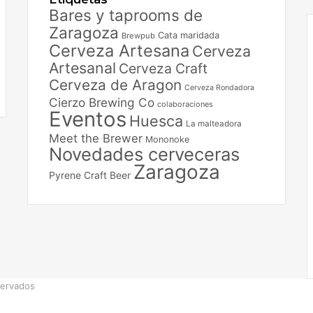
I
Bares y taprooms de
Zaragoza
Cata maridada
Brewpub
Cerveza Artesana
Cerveza
Artesanal
Cerveza Craft
Cerveza de Aragon
Cerveza Rondadora
Cierzo Brewing Co
colaboraciones
Eventos
Huesca
La malteadora
Meet the Brewer
Mononoke
Novedades cerveceras
Zaragoza
Pyrene Craft Beer
servados