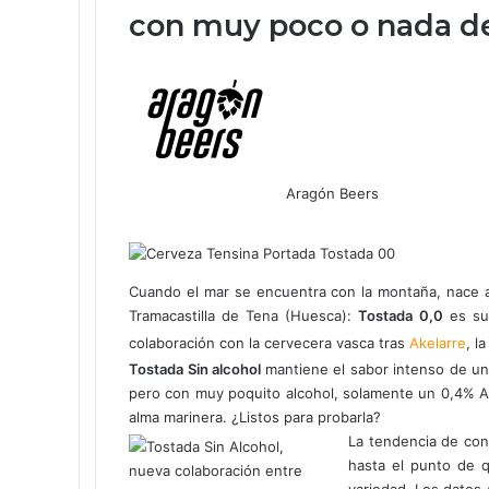
con muy poco o nada de
Aragón Beers
F
X
W
T
C
a
h
e
o
c
a
l
m
e
t
e
p
Cuando el mar se encuentra con la montaña, nace 
b
s
g
a
Tramacastilla de Tena (Huesca):
Tostada 0,0
es s
o
A
r
r
colaboración con la cervecera vasca tras
Akelarre
, l
o
p
a
t
Tostada Sin alcohol
mantiene el sabor intenso de un
k
p
m
i
pero con muy poquito alcohol, solamente un 0,4% ABV
r
alma marinera. ¿Listos para probarla?
p
La tendencia de co
o
hasta el punto de 
r
variedad. Los datos 