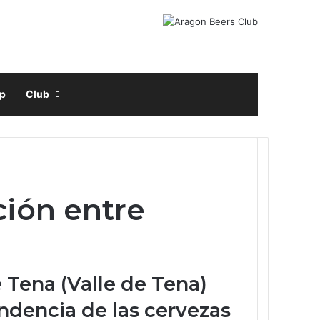
Facebook
X
Instagram
Buscar por
p
Club
ción entre
 Tena (Valle de Tena)
endencia de las cervezas