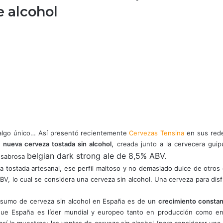
 alcohol
algo único… Así presentó recientemente
Cervezas Tensina
en sus redes
u
nueva cerveza tostada sin alcohol,
creada junto a la cervecera gui
belgian dark strong ale de 8,5% ABV.
a sabrosa
a tostada artesanal, ese perfil maltoso y no demasiado dulce de otros 
, lo cual se considera una cerveza sin alcohol. Una cerveza para disf
nsumo de cerveza sin alcohol en España es de un
crecimiento constan
que España es líder mundial y europeo tanto en producción como e
así lo muestran: las ventas de cerveza sin alcohol (para considerar una