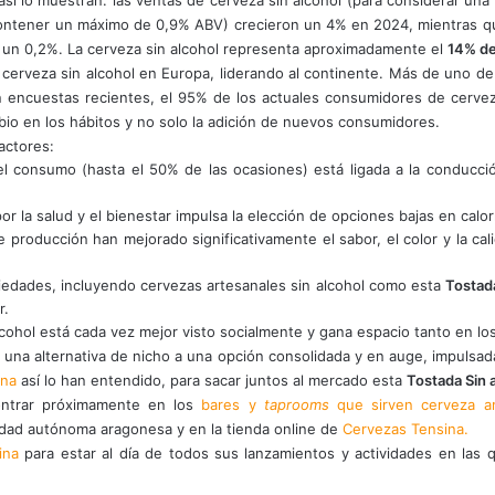
ontener un máximo de 0,9% ABV)
crecieron un 4% en 2024, mientras q
 un 0,2%. La cerveza sin alcohol representa aproximadamente el
14% de
cerveza sin alcohol en Europa, liderando al continente. Más de uno d
 encuestas recientes, el 95% de los actuales consumidores de cervez
mbio en los hábitos y no solo la adición de nuevos consumidores.
actores:
el consumo (hasta el 50% de las ocasiones) está ligada a la conducció
 la salud y el bienestar impulsa la elección de opciones bajas en calorí
roducción han mejorado significativamente el sabor, el color y la cali
iedades, incluyendo cervezas artesanales sin alcohol como esta
Tostad
r.
cohol está cada vez mejor visto socialmente y gana espacio tanto en lo
una alternativa de nicho a una opción consolidada y en auge, impulsada 
ona
así lo han entendido, para sacar juntos al mercado esta
Tostada Sin 
ontrar próximamente en los
bares y
taprooms
que sirven cerveza ar
dad autónoma aragonesa y en la tienda online de
Cervezas Tensina.
ina
para estar al día de todos sus lanzamientos y actividades en las 