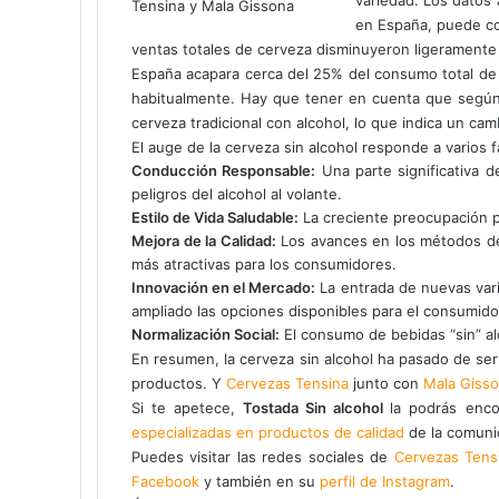
c
en España, puede c
o
ventas totales de cerveza disminuyeron ligeramente
r
r
España acapara cerca del 25% del consumo total de 
e
habitualmente. Hay que tener en cuenta que según
o
cerveza tradicional con alcohol, lo que indica un ca
e
El auge de la cerveza sin alcohol responde a varios f
l
Conducción Responsable:
Una parte significativa d
e
peligros del alcohol al volante.
c
Estilo de Vida Saludable:
La creciente preocupación por
t
Mejora de la Calidad:
Los avances en los métodos de p
r
más atractivas para los consumidores.
ó
Innovación en el Mercado:
La entrada de nuevas var
n
ampliado las opciones disponibles para el consumido
i
Normalización Social:
El consumo de bebidas “sin” al
c
En resumen, la cerveza sin alcohol ha pasado de ser 
o
productos. Y
Cervezas Tensina
junto con
Mala Giss
Si te apetece,
Tostada Sin alcohol
la podrás enc
especializadas en productos de calidad
de la comuni
Puedes visitar las redes sociales de
Cervezas Tens
Facebook
y también en su
perfil de Instagram
.