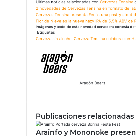
Últimas noticias relacionadas con
Cervezas Tensina
q
2 novedades de Cervezas Tensina en formato de lata
Cervezas Tensina presenta Fénix, una pastry stout d
Flor de Nieve es la nueva hazy IPA de 5,5% ABV de 
Imágenes y texto de esta novedad cervecera cortesía de
Etiquetas
Cerveza sin alcohol
Cerveza Tensina
colaboracion
H
Aragón Beers
F
X
W
T
C
a
h
e
o
c
a
l
m
e
t
e
p
Publicaciones relacionadas
b
s
g
a
o
A
r
r
o
p
a
t
Arainfo y Mononoke presen
k
p
m
i