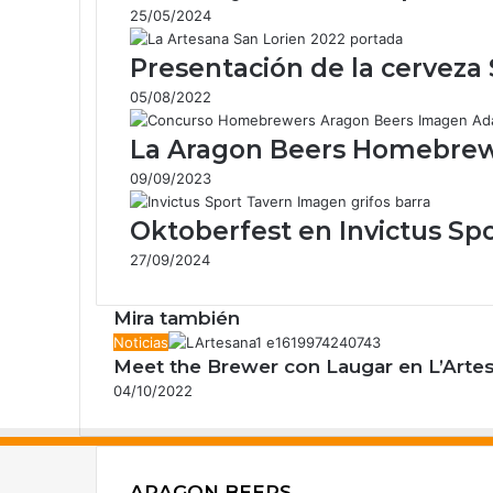
25/05/2024
r
p
Presentación de la cerveza
o
r
05/08/2022
c
o
La Aragon Beers Homebrewer
r
r
09/09/2023
e
o
Oktoberfest en Invictus Sp
e
27/09/2024
l
e
Mira también
c
t
C
Noticias
r
Meet the Brewer con Laugar en L’Arte
e
ó
r
04/10/2022
n
r
i
a
c
r
o
ARAGON BEERS