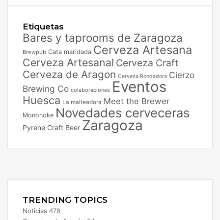
Etiquetas
Bares y taprooms de Zaragoza
Cerveza Artesana
Cata maridada
Brewpub
Cerveza Artesanal
Cerveza Craft
Cerveza de Aragon
Cierzo
Cerveza Rondadora
Eventos
Brewing Co
colaboraciones
Huesca
Meet the Brewer
La malteadora
Novedades cerveceras
Mononoke
Zaragoza
Pyrene Craft Beer
Facebook
X
Instagram
TRENDING TOPICS
Noticias
478