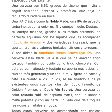
especiado y casi picante.
Una cerveza con 6,5% grados de alcohol que invita a
seguir bebiendo, sabrosa y aromática, que deja un
recuerdo duradero en boca.
Una IPA Clásica como la
Noble Made
, una IPA de aspecto
ambarino, espuma color marfil y cuerpo medio. Destacan
su cuerpo maltoso, gracias a las maltas caramelo, en
perfecto equilibrio con los lúpulos que las acompañan
(
lúpulo de Aragón
y dos variedades inglesas), que le
aportan aromas y sabores herbales, cítricos y terrosos.
Y por último la
American Dream Brown Rye IPA
,
una
cerveza estilo Black IPA a la que se ha añadido
trigo
tostado
, también conocido como trigo chocolate. Con
este cereal malteado y tostado se aporta más sabor, un
cuerpo más generoso y un toque muy ligero de cacao y
café. En cuanto a los lúpulos, se ha añadido a los ya
existentes unos cuantos kilos del lúpulo favorito de
Golden Promise
, el lúpulo Vic Secret.
Una cerveza de
color tostado rubí, de espuma marfil, con un sabor a
malta potente y con un perfil lupulado que deja toques
resinosos y frutales en boca.
Todas estas cervezas se acompañarán con cosicas