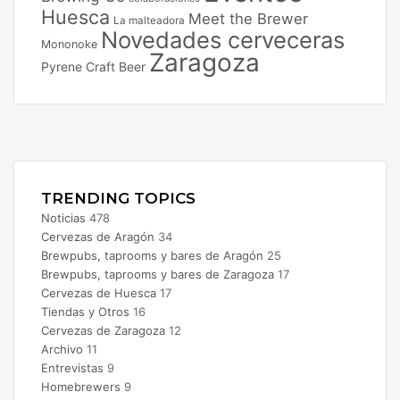
Huesca
Meet the Brewer
La malteadora
Novedades cerveceras
Mononoke
Zaragoza
Pyrene Craft Beer
Facebook
X
Instagram
TRENDING TOPICS
Noticias
478
Cervezas de Aragón
34
Brewpubs, taprooms y bares de Aragón
25
Brewpubs, taprooms y bares de Zaragoza
17
Cervezas de Huesca
17
Tiendas y Otros
16
Cervezas de Zaragoza
12
Archivo
11
Entrevistas
9
Homebrewers
9