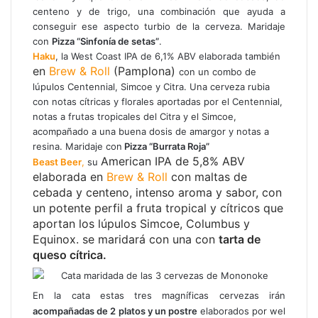
centeno y de trigo, una combinación que ayuda a
conseguir ese aspecto turbio de la cerveza. Maridaje
con
Pizza “Sinfonía de setas”
.
Haku
, la West Coast IPA de 6,1% ABV elaborada también
en
Brew & Roll
(Pamplona)
con un combo de
lúpulos Centennial, Simcoe y Citra. Una cerveza rubia
con notas cítricas y florales aportadas por el Centennial,
notas a frutas tropicales del Citra y el Simcoe,
acompañado a una buena dosis de amargor y notas a
resina. Maridaje con
Pizza “Burrata Roja”
American IPA de 5,8% ABV
Beast Beer
,
su
elaborada en
Brew & Roll
con maltas de
cebada y centeno, intenso aroma y sabor, con
un potente perfil a fruta tropical y cítricos que
aportan los lúpulos Simcoe, Columbus y
Equinox. se maridará con una con
tarta de
queso cítrica.
En la cata estas tres magníficas cervezas irán
acompañadas de 2 platos y un postre
elaborados por wel