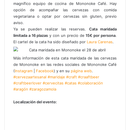
magnífico equipo de cocina de Mononoke Café. Hay
opción de acompañar las cervezas con comida
vegetariana o optar por cervezas sin gluten, previo
aviso.
Ya se pueden realizar las reservas.
Cata maridada
limitada a 16 plazas
y con un precio de
15€ por persona
.
El cartel de la cata ha sido diseñado por
Laura Carenas
.
Más información de esta cata maridada de las cervezas
de Mononoke en las redes sociales de Mononoke Café
(
Instagram
|
Facebook
) y en su
página web
.
#cervezaartesanal
#maridaje
#craft
#craaftbeer
#craftbeerlover
#cervecitas
#catas
#colaboración
#aragón
#zaragozamola
Localización del evento: