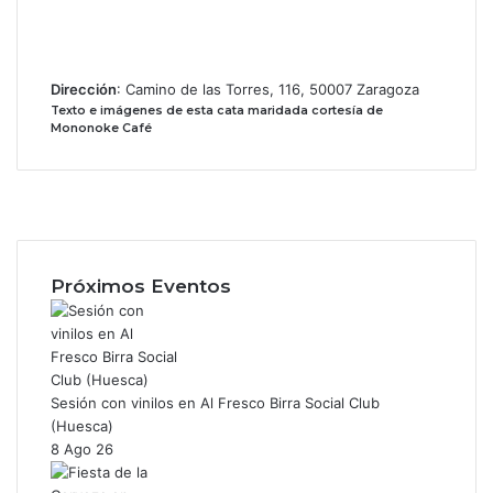
Dirección
: Camino de las Torres, 116, 50007 Zaragoza
Texto e imágenes de esta cata maridada cortesía de
Mononoke Café
F
a
X
c
I
e
n
b
s
Próximos Eventos
o
t
o
a
k
g
r
a
Sesión con vinilos en Al Fresco Birra Social Club
m
(Huesca)
8 Ago 26