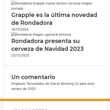
o
e
l
Grapple es la última novedad
e
de Rondadora
c
t
16/10/2024
r
ó
Rondadora presenta su
n
cerveza de Navidad 2023
i
c
22/12/2023
o
Un comentario
Pingback:
Novedades de Cierzo Brewing Co para este
verano de 2025