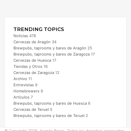
Facebook
X
Instagram
TRENDING TOPICS
Noticias
478
Cervezas de Aragón
34
Brewpubs, taprooms y bares de Aragón
25
Brewpubs, taprooms y bares de Zaragoza
17
Cervezas de Huesca
17
Tiendas y Otros
16
Cervezas de Zaragoza
12
Archivo
11
Entrevistas
9
Homebrewers
9
Artículos
7
Brewpubs, taprooms y bares de Huesca
6
Cervezas de Teruel
5
Brewpubs, taprooms y bares de Teruel
2
© Copyright 2026, Aragón Beers. Todos los derechos reservados