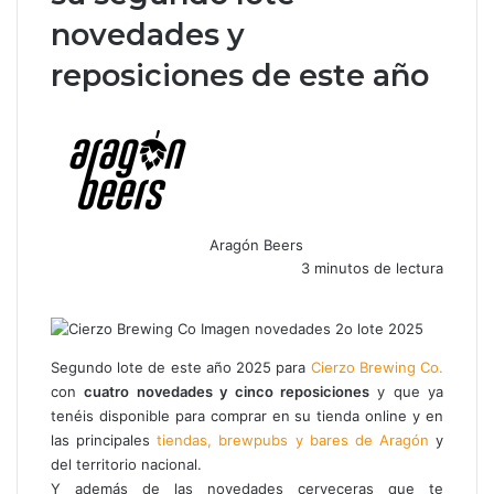
novedades y
reposiciones de este año
Aragón Beers
3 minutos de lectura
F
X
W
T
C
a
h
e
o
c
a
l
m
e
t
e
p
Segundo lote de este año 2025 para
Cierzo Brewing Co.
b
s
g
a
con
cuatro novedades y cinco reposiciones
y que ya
o
A
r
r
tenéis disponible para comprar en su tienda online y en
o
p
a
t
las principales
tiendas, brewpubs y bares de Aragón
y
k
p
m
i
del territorio nacional.
r
Y además de las novedades cerveceras que te