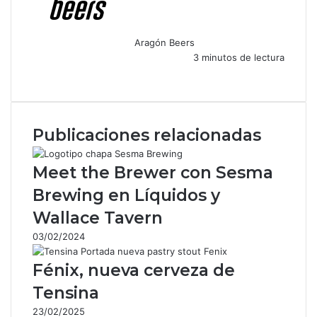
Aragón Beers
3 minutos de lectura
F
X
W
T
C
a
h
e
o
c
a
l
m
e
t
e
p
Publicaciones relacionadas
b
s
g
a
o
A
r
r
o
p
a
t
Meet the Brewer con Sesma
k
p
m
i
Brewing en Líquidos y
r
p
Wallace Tavern
o
r
03/02/2024
c
o
Fénix, nueva cerveza de
r
Tensina
r
e
23/02/2025