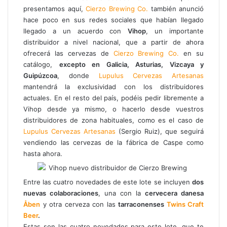
p
presentamos aquí,
Cierzo Brewing Co.
también anunció
o
hace poco en sus redes sociales que habían llegado
r
llegado a un acuerdo con
Vihop
, un importante
c
distribuidor a nivel nacional, que a partir de ahora
o
ofrecerá las cervezas de
Cierzo Brewing Co.
en su
r
catálogo,
excepto en Galicia, Asturias, Vizcaya y
r
Guipúzcoa
, donde
Lupulus Cervezas Artesanas
e
mantendrá la exclusividad con los distribuidores
o
actuales. En el resto del país, podéis pedir libremente a
e
Vihop desde ya mismo, o hacerlo desde vuestros
l
e
distribuidores de zona habituales, como es el caso de
c
Lupulus Cervezas Artesanas
(Sergio Ruiz), que seguirá
t
vendiendo las cervezas de la fábrica de Caspe como
r
hasta ahora.
ó
n
Entre las cuatro novedades de este lote se incluyen
dos
i
nuevas colaboraciones
, una con la
cervecera danesa
c
Åben
y otra cerveza con las
tarraconenses
Twins Craft
o
Beer
.
Estas son las cuatro novedades para este lote, que te