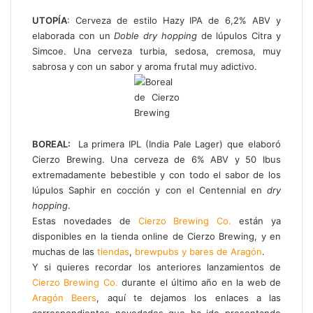
UTOPÍA
: Cerveza de estilo Hazy IPA de 6,2% ABV y
elaborada con un
Doble dry hopping
de lúpulos Citra y
Simcoe. Una cerveza turbia, sedosa, cremosa, muy
sabrosa y con un sabor y aroma frutal muy adictivo.
BOREAL:
La primera IPL (India Pale Lager) que elaboró
Cierzo Brewing. Una cerveza de 6% ABV y 50 Ibus
extremadamente bebestible y con todo el sabor de los
lúpulos Saphir en cocción y con el Centennial en
dry
hopping
.
Estas novedades de
Cierzo Brewing Co.
están ya
disponibles en la tienda online de Cierzo Brewing, y en
muchas de las
tiendas
,
brewpubs y bares de Aragón
.
Y si quieres recordar los anteriores lanzamientos de
Cierzo Brewing Co.
durante el último año en la web de
Aragón Beers
, aquí te dejamos los enlaces a las
correspondientes novedades que ha ido presentando