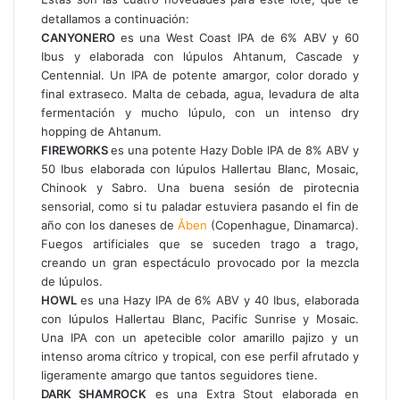
detallamos a continuación:
CANYONERO
es una West Coast IPA de 6% ABV y 60
Ibus y elaborada con lúpulos Ahtanum, Cascade y
Centennial. Un IPA de potente amargor, color dorado y
final extraseco. Malta de cebada, agua, levadura de alta
fermentación y mucho lúpulo, con un intenso dry
hopping de Ahtanum.
FIREWORKS
es una potente Hazy Doble IPA de 8% ABV y
50 Ibus elaborada con lúpulos Hallertau Blanc, Mosaic,
Chinook y Sabro. Una buena sesión de pirotecnia
sensorial, como si tu paladar estuviera pasando el fin de
año con los daneses de
Åben
(Copenhague, Dinamarca).
Fuegos artificiales que se suceden trago a trago,
creando un gran espectáculo provocado por la mezcla
de lúpulos.
HOWL
es una Hazy IPA de 6% ABV y 40 Ibus, elaborada
con lúpulos Hallertau Blanc, Pacific Sunrise y Mosaic.
Una IPA con un apetecible color amarillo pajizo y un
intenso aroma cítrico y tropical, con ese perfil afrutado y
ligeramente amargo que tantos seguidores tiene.
DARK SHAMROCK
es una Extra Stout elaborada en