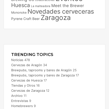
Huesca
Meet the Brewer
La malteadora
Novedades cerveceras
Mononoke
Zaragoza
Pyrene Craft Beer
Facebook
X
Instagram
TRENDING TOPICS
Noticias
478
Cervezas de Aragón
34
Brewpubs, taprooms y bares de Aragón
25
Brewpubs, taprooms y bares de Zaragoza
17
Cervezas de Huesca
17
Tiendas y Otros
16
Cervezas de Zaragoza
12
Archivo
11
Entrevistas
9
Homebrewers
9