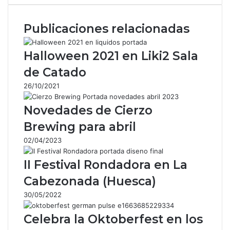
c
a
l
m
e
t
e
p
Publicaciones relacionadas
b
s
g
a
o
A
r
r
o
p
a
t
Halloween 2021 en Liki2 Sala
k
p
m
i
de Catado
r
p
26/10/2021
o
r
Novedades de Cierzo
c
o
Brewing para abril
r
02/04/2023
r
e
II Festival Rondadora en La
o
e
Cabezonada (Huesca)
l
30/05/2022
e
c
Celebra la Oktoberfest en los
t