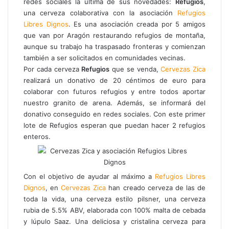
redes sociales la última de sus novedades:
Refugios
,
k
p
m
i
una cerveza colaborativa con la asociación
Refugios
r
Libres Dignos
. Es una asociación creada por 5 amigos
p
que van por Aragón restaurando refugios de montaña,
o
aunque su trabajo ha traspasado fronteras y comienzan
r
también a ser solicitados en comunidades vecinas.
c
Por cada cerveza
Refugios
que se venda,
Cervezas Zica
o
realizará un donativo de 20 céntimos de euro para
r
colaborar con futuros refugios y entre todos aportar
r
nuestro granito de arena. Además, se informará del
e
donativo conseguido en redes sociales. Con este primer
o
lote de Refugios esperan que puedan hacer 2 refugios
e
enteros.
l
e
c
t
Con el objetivo de ayudar al máximo a
Refugios Libres
r
Dignos
, en
Cervezas Zica
han creado cerveza de las de
ó
toda la vida, una cerveza estilo pilsner, una cerveza
n
rubia de 5.5% ABV, elaborada con 100% malta de cebada
i
y lúpulo Saaz. Una deliciosa y cristalina cerveza para
c