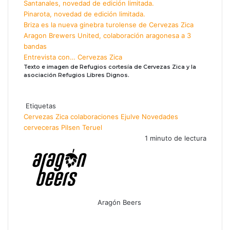
Santanales, novedad de edición limitada.
Pinarota, novedad de edición limitada.
Briza es la nueva ginebra turolense de Cervezas Zica
Aragon Brewers United, colaboración aragonesa a 3
bandas
Entrevista con… Cervezas Zica
Texto e imagen de Refugios cortesía de Cervezas Zica y la
asociación Refugios Libres Dignos.
Etiquetas
Cervezas Zica
colaboraciones
Ejulve
Novedades
cerveceras
Pilsen
Teruel
1 minuto de lectura
Aragón Beers
F
X
W
T
C
a
h
e
o