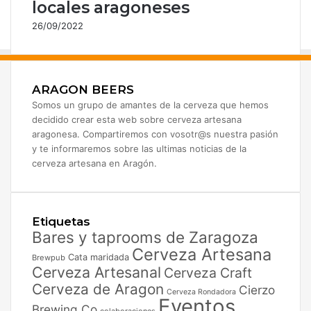
r
locales aragoneses
ó
26/09/2022
n
i
c
o
ARAGON BEERS
Somos un grupo de amantes de la cerveza que hemos
decidido crear esta web sobre cerveza artesana
aragonesa. Compartiremos con vosotr@s nuestra pasión
y te informaremos sobre las ultimas noticias de la
cerveza artesana en Aragón.
Etiquetas
Bares y taprooms de Zaragoza
Cerveza Artesana
Cata maridada
Brewpub
Cerveza Artesanal
Cerveza Craft
Cerveza de Aragon
Cierzo
Cerveza Rondadora
Eventos
Brewing Co
colaboraciones