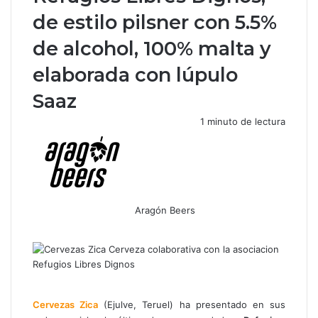
de estilo pilsner con 5.5%
de alcohol, 100% malta y
elaborada con lúpulo
Saaz
1 minuto de lectura
Aragón Beers
F
X
W
T
C
a
h
e
o
c
a
l
m
e
t
e
p
b
s
g
a
o
A
r
r
Cervezas Zica
(Ejulve, Teruel) ha presentado en sus
o
p
a
t