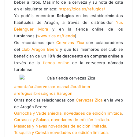
beber a litros. Más info de la cerveza y su nota de cata
o
en el siguiente enlace:
https://zica.es/refugios/
Ya podéis encontrar
Refugios
en los establecimientos
habituales de Aragón, a través del distribuidor
Yus
Belenguer Mora
y en la tienda online de los
turolenses (
www.zica.es/tienda
).
Os recordamos que
Cervezas Zica
son colaboradores
del
club Aragon Beers
y que los miembros del club se
benefician de un
10% de descuento en compras online
a
través de la
tienda online
de la cervecera nómada
turolense.
#montaña
#cervezaartesanal
#craftbeer
#refugioslibresdignos
#aragon
Otras noticias relacionadas con
Cervezas Zica
en la web
de Aragón Beers:
Garrocha y Valdelahiedra, novedades de edición limitada
.
Carrascal y Solana, novedades de edición limitada.
Masadas y Navas novedades de edición limitada.
Tosquilla y Cuesta novedades de edición limitada.